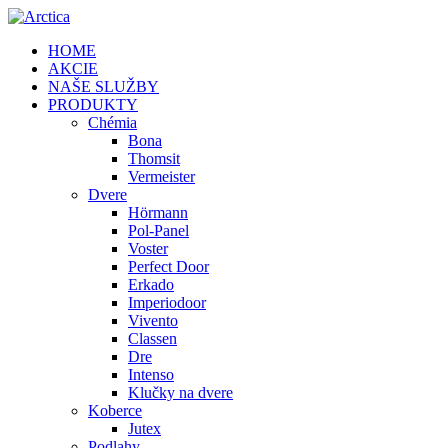
HOME
AKCIE
NAŠE SLUŽBY
PRODUKTY
Chémia
Bona
Thomsit
Vermeister
Dvere
Hörmann
Pol-Panel
Voster
Perfect Door
Erkado
Imperiodoor
Vivento
Classen
Dre
Intenso
Klučky na dvere
Koberce
Jutex
Podlahy