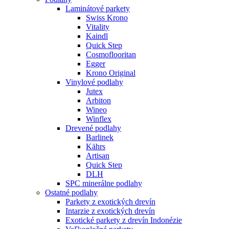
Laminátové parkety
Swiss Krono
Vitality
Kaindl
Quick Step
Cosmoflooritan
Egger
Krono Original
Vinylové podlahy
Jutex
Arbiton
Wineo
Winflex
Drevené podlahy
Barlinek
Kährs
Artisan
Quick Step
DLH
SPC minerálne podlahy
Ostatné podlahy
Parkety z exotických drevín
Intarzie z exotických drevín
Exotické parkety z drevín Indonézie