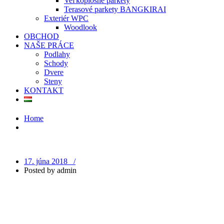
Veľkoplošné parkety
Terasové parkety BANGKIRAI
Exteriér WPC
Woodlook
OBCHOD
NAŠE PRÁCE
Podlahy
Schody
Dvere
Steny
KONTAKT
Home
17. júna 2018 /
Posted by
admin