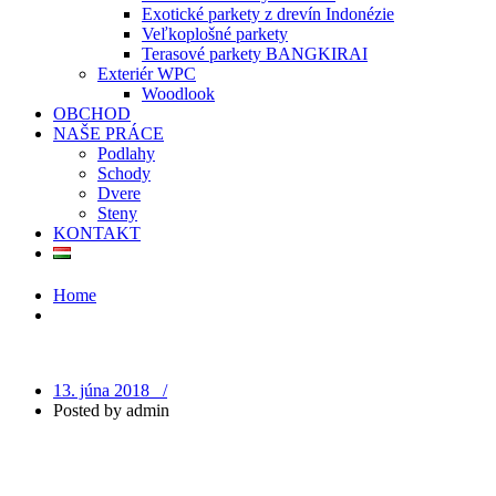
Exotické parkety z drevín Indonézie
Veľkoplošné parkety
Terasové parkety BANGKIRAI
Exteriér WPC
Woodlook
OBCHOD
NAŠE PRÁCE
Podlahy
Schody
Dvere
Steny
KONTAKT
Home
13. júna 2018 /
Posted by
admin