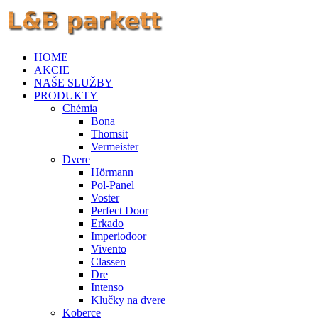
HOME
AKCIE
NAŠE SLUŽBY
PRODUKTY
Chémia
Bona
Thomsit
Vermeister
Dvere
Hörmann
Pol-Panel
Voster
Perfect Door
Erkado
Imperiodoor
Vivento
Classen
Dre
Intenso
Klučky na dvere
Koberce