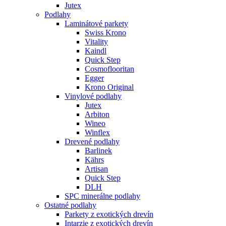
Jutex
Podlahy
Laminátové parkety
Swiss Krono
Vitality
Kaindl
Quick Step
Cosmoflooritan
Egger
Krono Original
Vinylové podlahy
Jutex
Arbiton
Wineo
Winflex
Drevené podlahy
Barlinek
Kährs
Artisan
Quick Step
DLH
SPC minerálne podlahy
Ostatné podlahy
Parkety z exotických drevín
Intarzie z exotických drevín