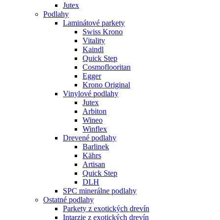
Jutex
Podlahy
Laminátové parkety
Swiss Krono
Vitality
Kaindl
Quick Step
Cosmoflooritan
Egger
Krono Original
Vinylové podlahy
Jutex
Arbiton
Wineo
Winflex
Drevené podlahy
Barlinek
Kährs
Artisan
Quick Step
DLH
SPC minerálne podlahy
Ostatné podlahy
Parkety z exotických drevín
Intarzie z exotických drevín