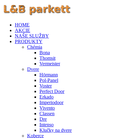
HOME
AKCIE
NAŠE SLUŽBY
PRODUKTY
Chémia
Bona
Thomsit
Vermeister
Dvere
Hörmann
Pol-Panel
Voster
Perfect Door
Erkado
Imperiodoor
Vivento
Classen
Dre
Intenso
Klučky na dvere
Koberce