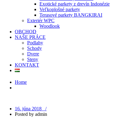
Exotické parkety z drevín Indonézie
Veľkoplošné parkety
Terasové parkety BANGKIRAI
Exteriér WPC
Woodlook
OBCHOD
NAŠE PRÁCE
Podlahy
Schody
Dvere
Steny
KONTAKT
Home
16. júna 2018 /
Posted by
admin