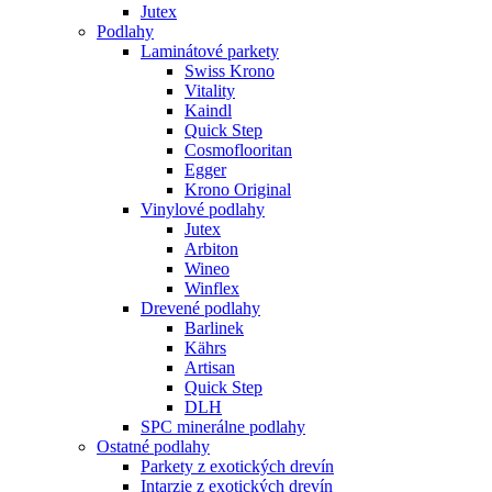
Jutex
Podlahy
Laminátové parkety
Swiss Krono
Vitality
Kaindl
Quick Step
Cosmoflooritan
Egger
Krono Original
Vinylové podlahy
Jutex
Arbiton
Wineo
Winflex
Drevené podlahy
Barlinek
Kährs
Artisan
Quick Step
DLH
SPC minerálne podlahy
Ostatné podlahy
Parkety z exotických drevín
Intarzie z exotických drevín