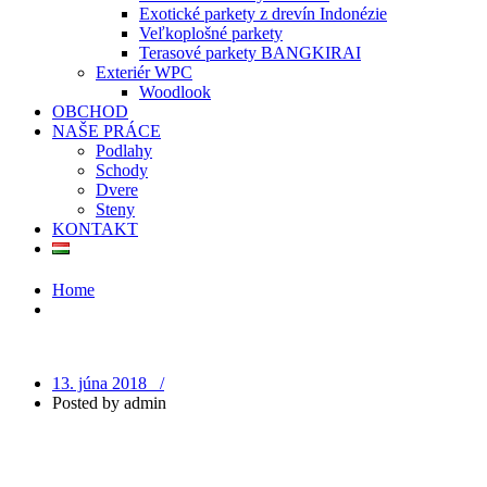
Exotické parkety z drevín Indonézie
Veľkoplošné parkety
Terasové parkety BANGKIRAI
Exteriér WPC
Woodlook
OBCHOD
NAŠE PRÁCE
Podlahy
Schody
Dvere
Steny
KONTAKT
Home
13. júna 2018 /
Posted by
admin