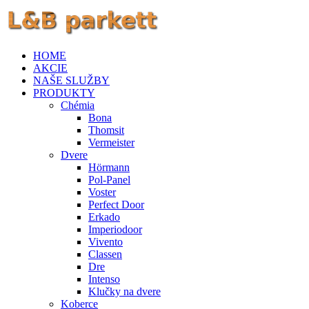
HOME
AKCIE
NAŠE SLUŽBY
PRODUKTY
Chémia
Bona
Thomsit
Vermeister
Dvere
Hörmann
Pol-Panel
Voster
Perfect Door
Erkado
Imperiodoor
Vivento
Classen
Dre
Intenso
Klučky na dvere
Koberce