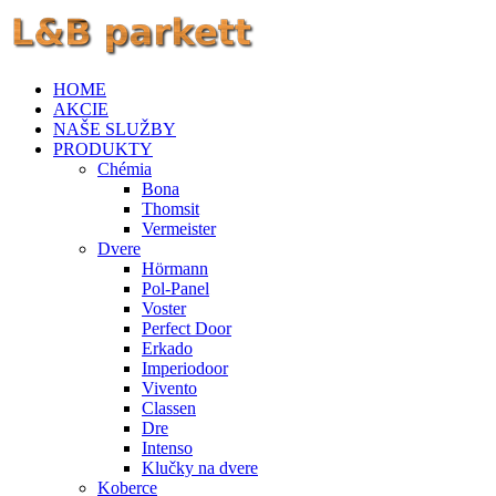
HOME
AKCIE
NAŠE SLUŽBY
PRODUKTY
Chémia
Bona
Thomsit
Vermeister
Dvere
Hörmann
Pol-Panel
Voster
Perfect Door
Erkado
Imperiodoor
Vivento
Classen
Dre
Intenso
Klučky na dvere
Koberce