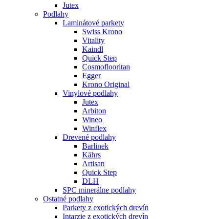
Jutex
Podlahy
Laminátové parkety
Swiss Krono
Vitality
Kaindl
Quick Step
Cosmoflooritan
Egger
Krono Original
Vinylové podlahy
Jutex
Arbiton
Wineo
Winflex
Drevené podlahy
Barlinek
Kährs
Artisan
Quick Step
DLH
SPC minerálne podlahy
Ostatné podlahy
Parkety z exotických drevín
Intarzie z exotických drevín