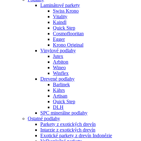
Laminátové parkety
Swiss Krono
Vitality
Kaindl
Quick Step
Cosmoflooritan
Egger
Krono Original
Vinylové podlahy
Jutex
Arbiton
Wineo
Winflex
Drevené podlahy
Barlinek
Kährs
Artisan
Quick Step
DLH
SPC minerálne podlahy
Ostatné podlahy
Parkety z exotických drevín
Intarzie z exotických drevín
Exotické parkety z drevín Indonézie