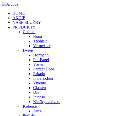
HOME
AKCIE
NAŠE SLUŽBY
PRODUKTY
Chémia
Bona
Thomsit
Vermeister
Dvere
Hörmann
Pol-Panel
Voster
Perfect Door
Erkado
Imperiodoor
Vivento
Classen
Dre
Intenso
Klučky na dvere
Koberce
Jutex
Podlahy