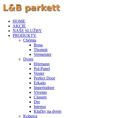
HOME
AKCIE
NAŠE SLUŽBY
PRODUKTY
Chémia
Bona
Thomsit
Vermeister
Dvere
Hörmann
Pol-Panel
Voster
Perfect Door
Erkado
Imperiodoor
Vivento
Classen
Dre
Intenso
Klučky na dvere
Koberce