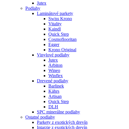
Jutex
Podlahy
Laminátové parkety
Swiss Krono
Vitality
Kaindl
Quick Step
Cosmoflooritan
Egger
Krono Original
Vinylové podlahy
Jutex
Arbiton
Wineo
Winflex
Drevené podlahy
Barlinek
Kährs
Artisan
Quick Step
DLH
SPC minerálne podlahy
Ostatné podlahy
Parkety z exotických drevín
Intarzie z exotických drevín