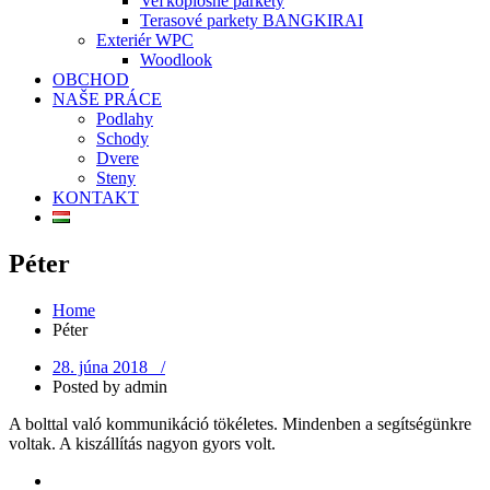
Veľkoplošné parkety
Terasové parkety BANGKIRAI
Exteriér WPC
Woodlook
OBCHOD
NAŠE PRÁCE
Podlahy
Schody
Dvere
Steny
KONTAKT
Péter
Home
Péter
28. júna 2018 /
Posted by
admin
A bolttal való kommunikáció tökéletes. Mindenben a segítségünkre
voltak. A kiszállítás nagyon gyors volt.