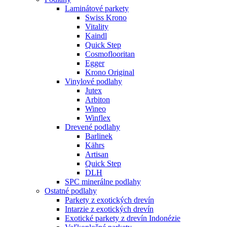
Laminátové parkety
Swiss Krono
Vitality
Kaindl
Quick Step
Cosmoflooritan
Egger
Krono Original
Vinylové podlahy
Jutex
Arbiton
Wineo
Winflex
Drevené podlahy
Barlinek
Kährs
Artisan
Quick Step
DLH
SPC minerálne podlahy
Ostatné podlahy
Parkety z exotických drevín
Intarzie z exotických drevín
Exotické parkety z drevín Indonézie