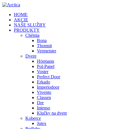
HOME
AKCIE
NAŠE SLUŽBY
PRODUKTY
Chémia
Bona
Thomsit
Vermeister
Dvere
Hörmann
Pol-Panel
Voster
Perfect Door
Erkado
Imperiodoor
Vivento
Classen
Dre
Intenso
Klučky na dvere
Koberce
Jutex
Podlahy