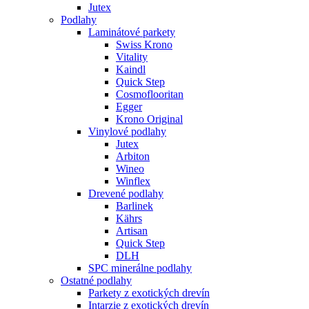
Jutex
Podlahy
Laminátové parkety
Swiss Krono
Vitality
Kaindl
Quick Step
Cosmoflooritan
Egger
Krono Original
Vinylové podlahy
Jutex
Arbiton
Wineo
Winflex
Drevené podlahy
Barlinek
Kährs
Artisan
Quick Step
DLH
SPC minerálne podlahy
Ostatné podlahy
Parkety z exotických drevín
Intarzie z exotických drevín