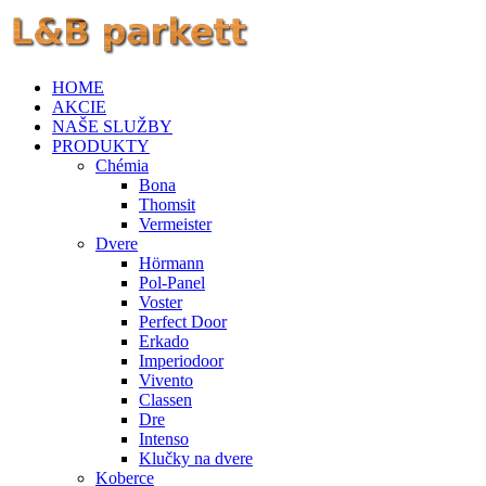
HOME
AKCIE
NAŠE SLUŽBY
PRODUKTY
Chémia
Bona
Thomsit
Vermeister
Dvere
Hörmann
Pol-Panel
Voster
Perfect Door
Erkado
Imperiodoor
Vivento
Classen
Dre
Intenso
Klučky na dvere
Koberce